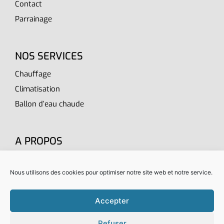
Contact
Parrainage
NOS SERVICES
Chauffage
Climatisation
Ballon d’eau chaude
A PROPOS
Accueil
Nous utilisons des cookies pour optimiser notre site web et notre service.
Mentions Légales
Politique de cookies (EU)
Accepter
Parrainage
Refuser