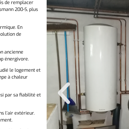
is de remplacer
ssmann 200-S, plus
ermique. En
olution de
on ancienne
rop énergivore.
tudié le logement et
mpe à chaleur
 par sa fiabilité et
 l’air extérieur.
ement.