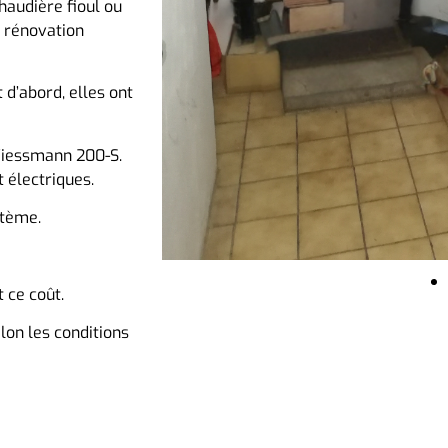
audière fioul ou
e rénovation
 d’abord, elles ont
 Viessmann 200-S.
 électriques.
stème.
 ce coût.
on les conditions